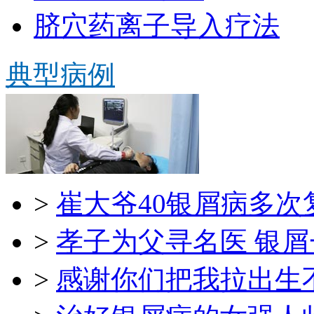
脐穴药离子导入疗法
典型病例
>
崔大爷40银屑病多次
>
孝子为父寻名医 银
>
感谢你们把我拉出生