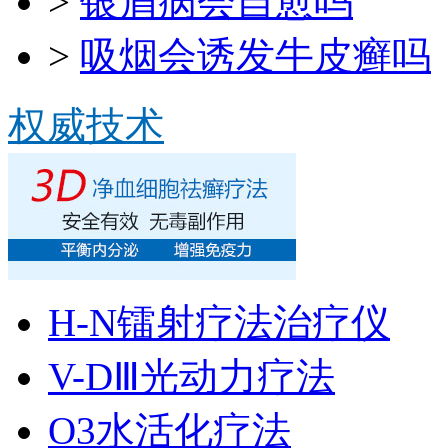
>
银屑病会自愈吗
>
吸烟会诱发牛皮癣吗
权威技术
H-N镭射疗法治疗仪
V-DⅢ光动力疗法
O3水活化疗法