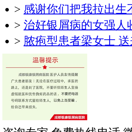
>
感谢你们把我拉出生
>
治好银屑病的女强人
>
脓疱型患者梁女士 