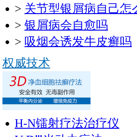
>
关节型银屑病自己怎
>
银屑病会自愈吗
>
吸烟会诱发牛皮癣吗
权威技术
H-N镭射疗法治疗仪