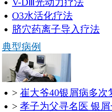
V-DⅢ光动力疗法
O3水活化疗法
脐穴药离子导入疗法
典型病例
>
崔大爷40银屑病多次
>
孝子为父寻名医 银