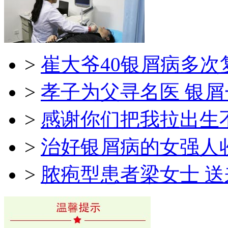
>
崔大爷40银屑病多次
>
孝子为父寻名医 银
>
感谢你们把我拉出生
>
治好银屑病的女强人
>
脓疱型患者梁女士 