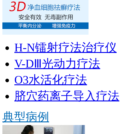
H-N镭射疗法治疗仪
V-DⅢ光动力疗法
O3水活化疗法
脐穴药离子导入疗法
典型病例