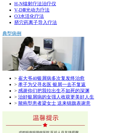
H-N镭射疗法治疗仪
V-DⅢ光动力疗法
O3水活化疗法
脐穴药离子导入疗法
典型病例
>
崔大爷40银屑病多次复发终治愈
>
孝子为父寻名医 银屑一去不复返
>
感谢你们把我拉出生不如死的深渊
>
治好银屑病的女强人收获更美好人生
>
脓疱型患者梁女士 送来锦旗表谢意